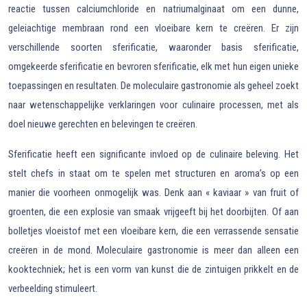
reactie tussen calciumchloride en natriumalginaat om een dunne,
geleiachtige membraan rond een vloeibare kern te creëren. Er zijn
verschillende soorten sferificatie, waaronder basis sferificatie,
omgekeerde sferificatie en bevroren sferificatie, elk met hun eigen unieke
toepassingen en resultaten. De moleculaire gastronomie als geheel zoekt
naar wetenschappelijke verklaringen voor culinaire processen, met als
doel nieuwe gerechten en belevingen te creëren.
Sferificatie heeft een significante invloed op de culinaire beleving. Het
stelt chefs in staat om te spelen met structuren en aroma’s op een
manier die voorheen onmogelijk was. Denk aan « kaviaar » van fruit of
groenten, die een explosie van smaak vrijgeeft bij het doorbijten. Of aan
bolletjes vloeistof met een vloeibare kern, die een verrassende sensatie
creëren in de mond. Moleculaire gastronomie is meer dan alleen een
kooktechniek; het is een vorm van kunst die de zintuigen prikkelt en de
verbeelding stimuleert.