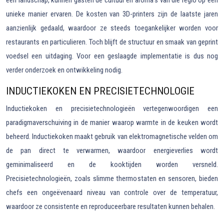
een landschap, kunnen gasten de cultuur en aroma’s van die regio op een
unieke manier ervaren. De kosten van 3D-printers zijn de laatste jaren
aanzienlijk gedaald, waardoor ze steeds toegankelijker worden voor
restaurants en particulieren. Toch blijft de structuur en smaak van geprint
voedsel een uitdaging. Voor een geslaagde implementatie is dus nog
verder onderzoek en ontwikkeling nodig.
INDUCTIEKOKEN EN PRECISIETECHNOLOGIE
Inductiekoken en precisietechnologieën vertegenwoordigen een
paradigmaverschuiving in de manier waarop warmte in de keuken wordt
beheerd. Inductiekoken maakt gebruik van elektromagnetische velden om
de pan direct te verwarmen, waardoor energieverlies wordt
geminimaliseerd en de kooktijden worden versneld.
Precisietechnologieën, zoals slimme thermostaten en sensoren, bieden
chefs een ongeëvenaard niveau van controle over de temperatuur,
waardoor ze consistente en reproduceerbare resultaten kunnen behalen.